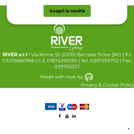
Scopri la novità
RIVER s.r.l
I Via Roma. 55 20010 Bernate Ticino (Ml) | P.I.
03205660966 | C.E 01834290130 | Tel. 0297255752 | Fax:
029756337
Made with love by
Privacy
&
Cookie
Policy