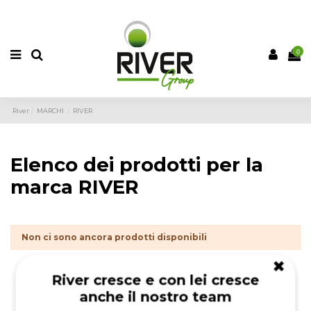
PRODOTTI DESIDERATI (
0
)
CONFRONTO (
0
)
0
River
MARCHI
RIVER
Elenco dei prodotti per la
marca RIVER
Non ci sono ancora prodotti disponibili
✖
River cresce e con lei cresce
anche il nostro team