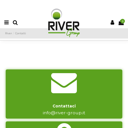
PRODOTTI DESIDERATI (
0
)
CONFRONTO (
0
)
0
River
Contatti
Contattaci
info@river-group.it