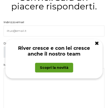
piacere risponderti.
Indirizzo email
✖
Documento allegato
River cresce e con lei cresce
SCEGLI FILE
anche il nostro team
Messaggio
Scopri la novità