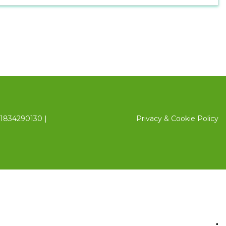
 01834290130 |
Privacy
&
Cookie
Policy