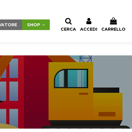
PRODOTTI DESIDERATI (
0
)
CONFRONTO (
0
)
VATORE
SHOP
CERCA
ACCEDI
CARRELLO