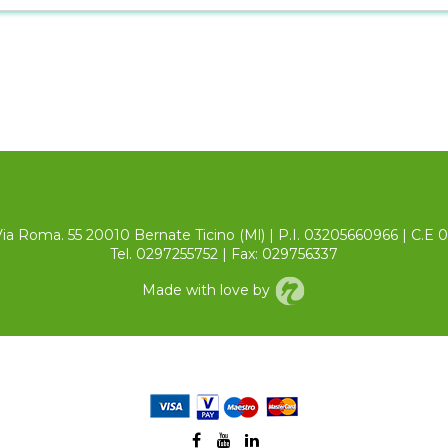
Via Roma. 55 20010 Bernate Ticino (Ml) | P.I. 03205660966 | C.E
Tel. 0297255752 | Fax: 029756337
Made with love by