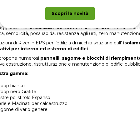
 MATERIALE PER L’ISOLAMENTO
(polistirene espanso sinterizzato) è un materiale rigido, di peso
Scopri la novità
, ha una conduttività termica ridotta conferendogli un’ottima eff
aggi dell’EPS in
edilizia
sono sintetizzabili; isolamento termico,
ca, semplicità, posa rapida, resistenza agli urti, zero manutenzion
uzioni di River in EPS per l’edilizia di nicchia spaziano dall’
isolam
ativi per interno ed esterno di edifici
.
 propone numerosi
pannelli, sagome e blocchi di riempiment
va costruzione, ristrutturazione e manutenzione di edifici pubblici
stra gamma:
rpop bianco
rpop nero Grafite
stre polistirolo Espanso
rle e Macinati per calcestruzzo
gome di vario genere