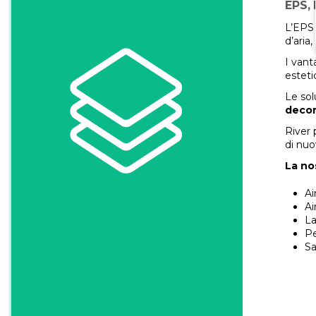
EPS,
L’EPS 
d’aria
I vant
esteti
Le sol
decor
River
di nuo
La no
Ai
Ai
La
Pe
Sa