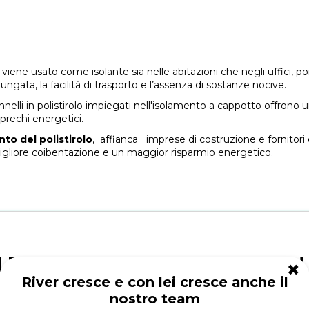
e viene usato come isolante sia nelle abitazioni che negli uffici,
lungata, la facilità di trasporto e l’assenza di sostanze nocive.
annelli in polistirolo impiegati nell'isolamento a cappotto offrono 
prechi energetici.
to del polistirolo
, affianca imprese di costruzione e fornitori ed
na migliore coibentazione e un maggior risparmio energetico.
IRPOP ® BUILDI
✖
River cresce e con lei cresce anche il
nostro team