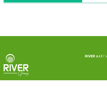
RIVER s.r.l
I 