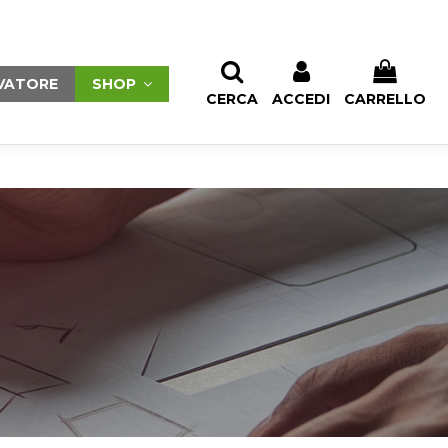
PRODOTTI DESIDERATI (
0
)
CONFRONTO (
0
)
VATORE
SHOP
CERCA
ACCEDI
CARRELLO