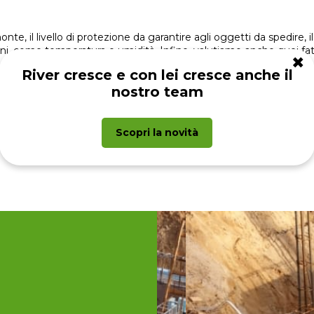
nte, il livello di protezione da garantire agli oggetti da spedire, il
erni, come temperatura e umidità. Infine, valutiamo anche quei fatto
✖
cato ai calcoli preliminari di dimensionamento, al disegno tecnico,
River cresce e con lei cresce anche il
ackaging, definiamo anche l’
imballaggio interno
per fornire prote
nostro team
 merce arrivi danneggiata a destinazione.
r rinforzare il materiale di cui sono composte le scatole.
Scopri la novità