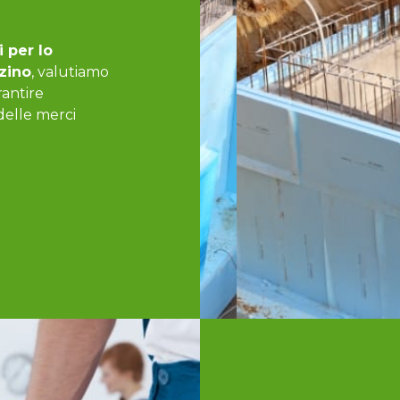
i per lo
zino
, valutiamo
rantire
 delle merci