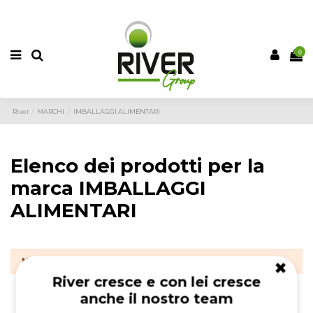
PRODOTTI DESIDERATI (
0
)
CONFRONTO (
0
)
0
River
MARCHI
IMBALLAGGI ALIMENTARI
Elenco dei prodotti per la
marca IMBALLAGGI
ALIMENTARI
Non ci sono ancora prodotti disponibili
✖
River cresce e con lei cresce
anche il nostro team