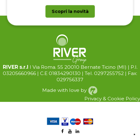
Scopri la novità
RIVER s.r.l
I Via Roma. 55 20010 Bernate Ticino (Ml) | P.I.
03205660966 | C.E 01834290130 | Tel. 0297255752 | Fax:
029756337
Made with love by
Privacy
&
Cookie
Policy