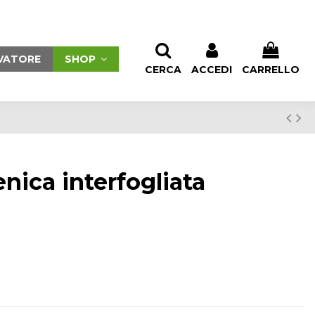
PRODOTTI DESIDERATI (
0
)
CONFRONTO (
0
)
VATORE
SHOP
CERCA
ACCEDI
CARRELLO
enica interfogliata