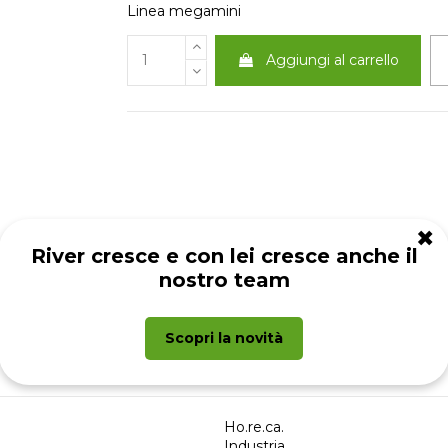
Linea megamini
Aggiungi al carrello
✖
River cresce e con lei cresce anche il
nostro team
Scopri la novità
Ho.re.ca.
Industria