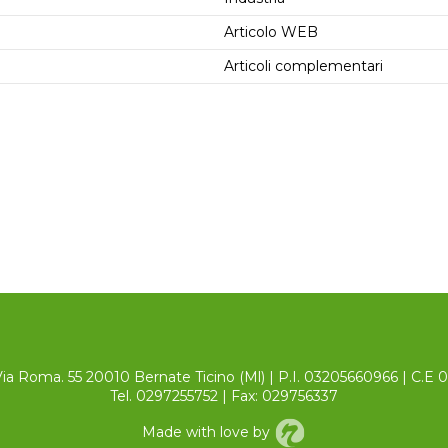
Articolo WEB
Articoli complementari
Via Roma. 55 20010 Bernate Ticino (Ml) | P.I. 03205660966 | C.E
Tel. 0297255752 | Fax: 029756337
Made with love by