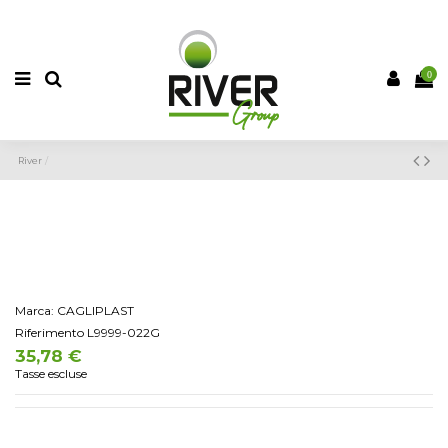
PRODOTTI DESIDERATI (
0
)
CONFRONTO (
0
)
0
River
Marca:
CAGLIPLAST
Riferimento
L9999-022G
35,78 €
Tasse escluse