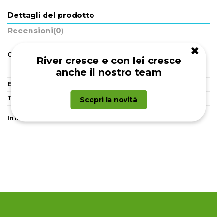
Dettagli del prodotto
Recensioni
(0)
✖
Campi di applicazione
Cleaning management
River cresce e con lei cresce
Ho.re.ca.
anche il nostro team
Industria
E-COMMERCE
Articolo WEB
Tipo prodotto
Sacchi nettezza urbana / bio
Scopri la novità
In magazzino
9 Articoli